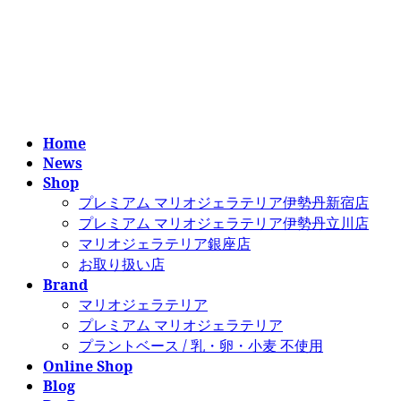
コ
ナ
ン
ビ
テ
ゲ
ン
ー
ツ
シ
へ
ョ
ス
ン
Home
キ
に
News
ッ
移
Shop
プ
動
プレミアム マリオジェラテリア伊勢丹新宿店
プレミアム マリオジェラテリア伊勢丹立川店
マリオジェラテリア銀座店
お取り扱い店
Brand
マリオジェラテリア
プレミアム マリオジェラテリア
プラントベース / 乳・卵・小麦 不使用
Online Shop
Blog