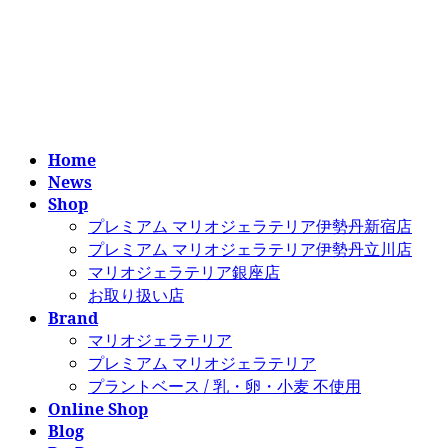
コ
ナ
ン
ビ
テ
ゲ
ン
ー
ツ
シ
へ
ョ
ス
ン
Home
キ
に
News
ッ
移
Shop
プ
動
プレミアム マリオジェラテリア伊勢丹新宿店
プレミアム マリオジェラテリア伊勢丹立川店
マリオジェラテリア銀座店
お取り扱い店
Brand
マリオジェラテリア
プレミアム マリオジェラテリア
プラントベース / 乳・卵・小麦 不使用
Online Shop
Blog