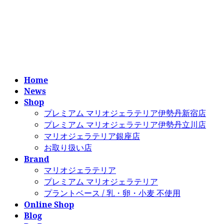
コ
ナ
ン
ビ
テ
ゲ
ン
ー
ツ
シ
へ
ョ
ス
ン
Home
キ
に
News
ッ
移
Shop
プ
動
プレミアム マリオジェラテリア伊勢丹新宿店
プレミアム マリオジェラテリア伊勢丹立川店
マリオジェラテリア銀座店
お取り扱い店
Brand
マリオジェラテリア
プレミアム マリオジェラテリア
プラントベース / 乳・卵・小麦 不使用
Online Shop
Blog