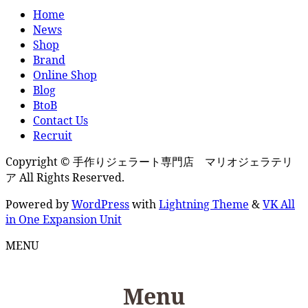
Home
News
Shop
Brand
Online Shop
Blog
BtoB
Contact Us
Recruit
Copyright © 手作りジェラート専門店 マリオジェラテリ
ア All Rights Reserved.
Powered by
WordPress
with
Lightning Theme
&
VK All
in One Expansion Unit
MENU
Menu