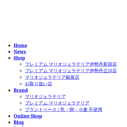
コ
ナ
ン
ビ
テ
ゲ
ン
ー
ツ
シ
へ
ョ
ス
ン
Home
キ
に
News
ッ
移
Shop
プ
動
プレミアム マリオジェラテリア伊勢丹新宿店
プレミアム マリオジェラテリア伊勢丹立川店
マリオジェラテリア銀座店
お取り扱い店
Brand
マリオジェラテリア
プレミアム マリオジェラテリア
プラントベース / 乳・卵・小麦 不使用
Online Shop
Blog