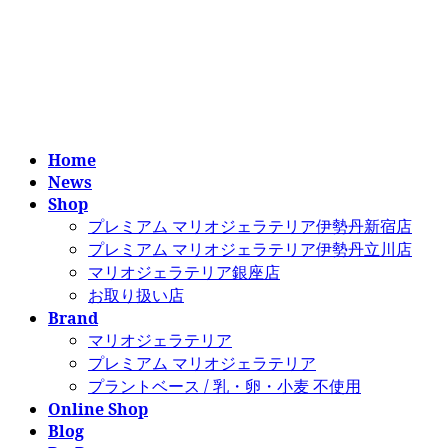
コ
ナ
ン
ビ
テ
ゲ
ン
ー
ツ
シ
へ
ョ
ス
ン
Home
キ
に
News
ッ
移
Shop
プ
動
プレミアム マリオジェラテリア伊勢丹新宿店
プレミアム マリオジェラテリア伊勢丹立川店
マリオジェラテリア銀座店
お取り扱い店
Brand
マリオジェラテリア
プレミアム マリオジェラテリア
プラントベース / 乳・卵・小麦 不使用
Online Shop
Blog