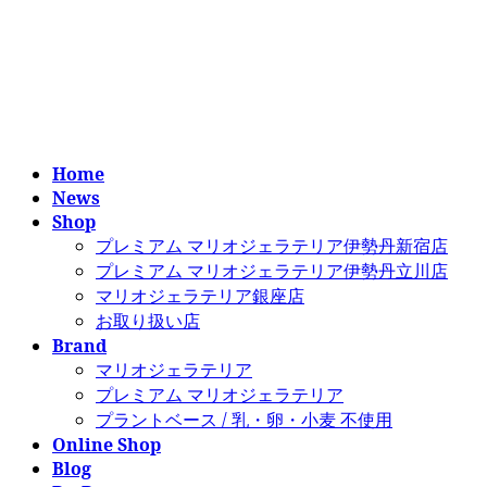
コ
ナ
ン
ビ
テ
ゲ
ン
ー
ツ
シ
へ
ョ
ス
ン
Home
キ
に
News
ッ
移
Shop
プ
動
プレミアム マリオジェラテリア伊勢丹新宿店
プレミアム マリオジェラテリア伊勢丹立川店
マリオジェラテリア銀座店
お取り扱い店
Brand
マリオジェラテリア
プレミアム マリオジェラテリア
プラントベース / 乳・卵・小麦 不使用
Online Shop
Blog