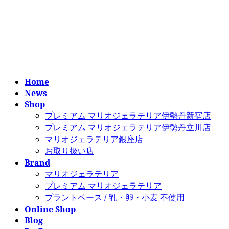
コ
ナ
ン
ビ
テ
ゲ
ン
ー
ツ
シ
へ
ョ
ス
ン
Home
キ
に
News
ッ
移
Shop
プ
動
プレミアム マリオジェラテリア伊勢丹新宿店
プレミアム マリオジェラテリア伊勢丹立川店
マリオジェラテリア銀座店
お取り扱い店
Brand
マリオジェラテリア
プレミアム マリオジェラテリア
プラントベース / 乳・卵・小麦 不使用
Online Shop
Blog