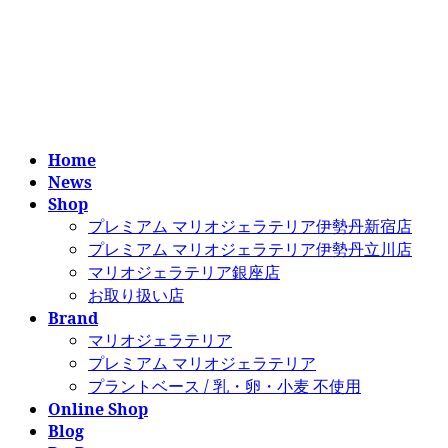
コ
ナ
ン
ビ
テ
ゲ
ン
ー
ツ
シ
へ
ョ
ス
ン
Home
キ
に
News
ッ
移
Shop
プ
動
プレミアム マリオジェラテリア伊勢丹新宿店
プレミアム マリオジェラテリア伊勢丹立川店
マリオジェラテリア銀座店
お取り扱い店
Brand
マリオジェラテリア
プレミアム マリオジェラテリア
プラントベース / 乳・卵・小麦 不使用
Online Shop
Blog