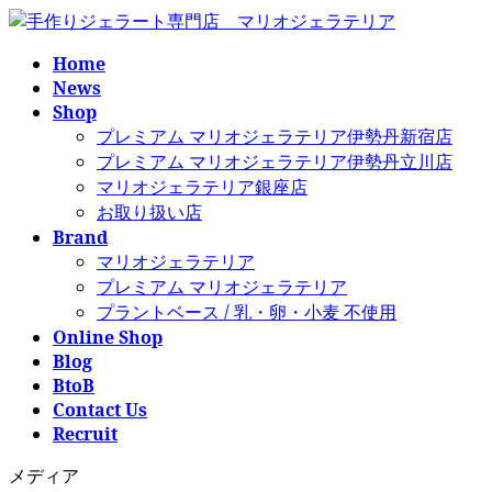
コ
ナ
ン
ビ
Home
テ
ゲ
News
ン
ー
Shop
ツ
シ
プレミアム マリオジェラテリア伊勢丹新宿店
へ
ョ
プレミアム マリオジェラテリア伊勢丹立川店
ス
ン
マリオジェラテリア銀座店
キ
に
お取り扱い店
ッ
移
Brand
プ
動
マリオジェラテリア
プレミアム マリオジェラテリア
プラントベース / 乳・卵・小麦 不使用
Online Shop
Blog
BtoB
Contact Us
Recruit
メディア