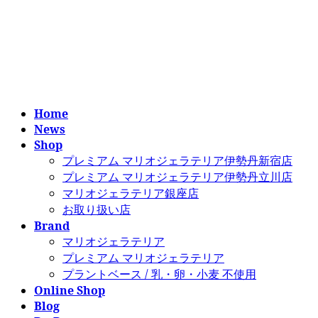
コ
ナ
ン
ビ
テ
ゲ
ン
ー
ツ
シ
へ
ョ
ス
ン
Home
キ
に
News
ッ
移
Shop
プ
動
プレミアム マリオジェラテリア伊勢丹新宿店
プレミアム マリオジェラテリア伊勢丹立川店
マリオジェラテリア銀座店
お取り扱い店
Brand
マリオジェラテリア
プレミアム マリオジェラテリア
プラントベース / 乳・卵・小麦 不使用
Online Shop
Blog