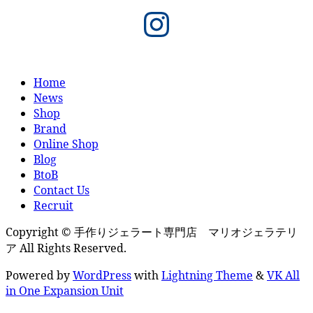
Instagram
Home
News
Shop
Brand
Online Shop
Blog
BtoB
Contact Us
Recruit
Copyright © 手作りジェラート専門店 マリオジェラテリ
ア All Rights Reserved.
Powered by
WordPress
with
Lightning Theme
&
VK All
in One Expansion Unit