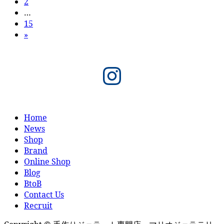
固
定
2
稿
定
…
ペ
固
15
の
ペ
ー
定
»
ー
ジ
ペ
ペ
ジ
ー
ー
Instagram
ジ
ジ
送
り
Home
News
Shop
Brand
Online Shop
Blog
BtoB
Contact Us
Recruit