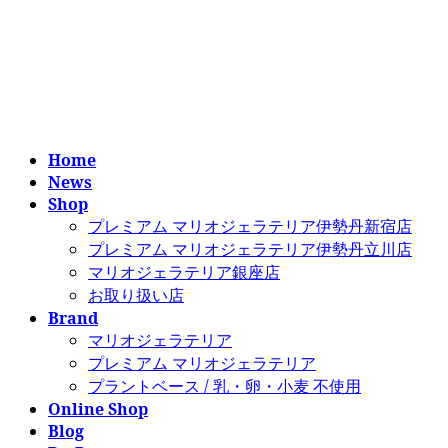
コ
ナ
ン
ビ
テ
ゲ
ン
ー
ツ
シ
へ
ョ
ス
ン
Home
キ
に
News
ッ
移
Shop
プ
動
プレミアム マリオジェラテリア伊勢丹新宿店
プレミアム マリオジェラテリア伊勢丹立川店
マリオジェラテリア銀座店
お取り扱い店
Brand
マリオジェラテリア
プレミアム マリオジェラテリア
プラントベース / 乳・卵・小麦 不使用
Online Shop
Blog