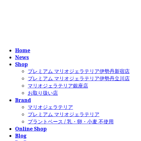
コ
ナ
ン
ビ
テ
ゲ
ン
ー
ツ
シ
へ
ョ
ス
ン
Home
キ
に
News
ッ
移
Shop
プ
動
プレミアム マリオジェラテリア伊勢丹新宿店
プレミアム マリオジェラテリア伊勢丹立川店
マリオジェラテリア銀座店
お取り扱い店
Brand
マリオジェラテリア
プレミアム マリオジェラテリア
プラントベース / 乳・卵・小麦 不使用
Online Shop
Blog