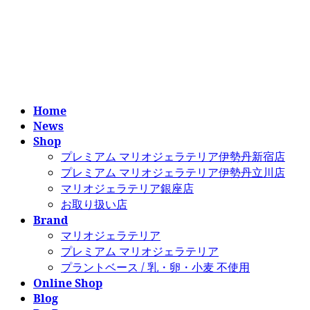
コ
ナ
ン
ビ
テ
ゲ
ン
ー
ツ
シ
へ
ョ
ス
ン
Home
キ
に
News
ッ
移
Shop
プ
動
プレミアム マリオジェラテリア伊勢丹新宿店
プレミアム マリオジェラテリア伊勢丹立川店
マリオジェラテリア銀座店
お取り扱い店
Brand
マリオジェラテリア
プレミアム マリオジェラテリア
プラントベース / 乳・卵・小麦 不使用
Online Shop
Blog