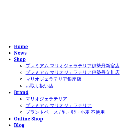
コ
ナ
ン
ビ
テ
ゲ
ン
ー
ツ
シ
へ
ョ
ス
ン
Home
キ
に
News
ッ
移
Shop
プ
動
プレミアム マリオジェラテリア伊勢丹新宿店
プレミアム マリオジェラテリア伊勢丹立川店
マリオジェラテリア銀座店
お取り扱い店
Brand
マリオジェラテリア
プレミアム マリオジェラテリア
プラントベース / 乳・卵・小麦 不使用
Online Shop
Blog