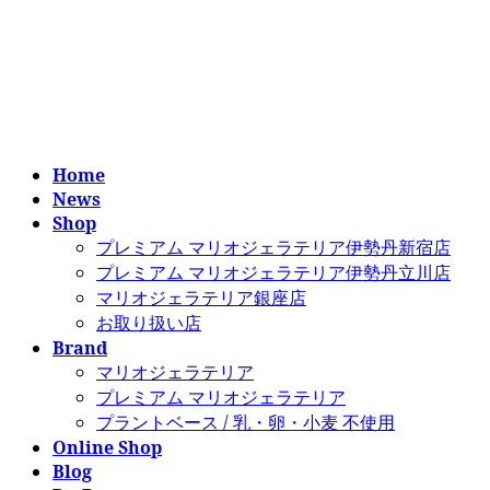
コ
ナ
ン
ビ
テ
ゲ
ン
ー
ツ
シ
へ
ョ
ス
ン
Home
キ
に
News
ッ
移
Shop
プ
動
プレミアム マリオジェラテリア伊勢丹新宿店
プレミアム マリオジェラテリア伊勢丹立川店
マリオジェラテリア銀座店
お取り扱い店
Brand
マリオジェラテリア
プレミアム マリオジェラテリア
プラントベース / 乳・卵・小麦 不使用
Online Shop
Blog