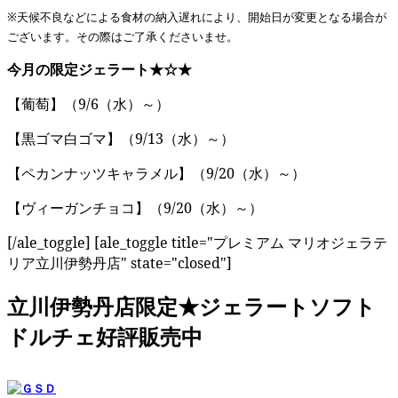
※天候不良などによる食材の納入遅れにより、開始日が変更となる場合が
ございます。
その際はご了承くださいませ。
今月の限定ジェラート★☆★
【葡萄】（9/6（水）～）
【黒ゴマ白ゴマ】（9/13（水）～）
【ペカンナッツキャラメル】（9/20（水）～）
【ヴィーガンチョコ】（9/20（水）～）
[/ale_toggle] [ale_toggle title="プレミアム マリオジェラテ
リア立川伊勢丹店" state="closed"]
立川伊勢丹店限定★ジェラートソフト
ドルチェ好評販売中