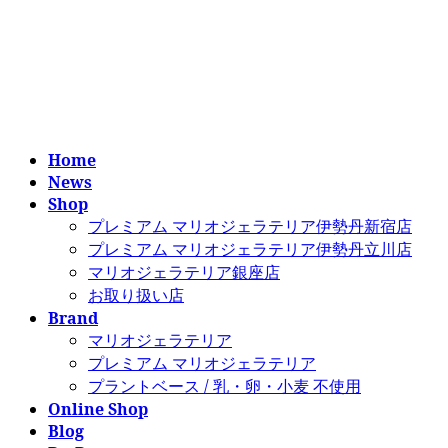
コ
ナ
ン
ビ
テ
ゲ
ン
ー
ツ
シ
へ
ョ
ス
ン
Home
キ
に
News
ッ
移
Shop
プ
動
プレミアム マリオジェラテリア伊勢丹新宿店
プレミアム マリオジェラテリア伊勢丹立川店
マリオジェラテリア銀座店
お取り扱い店
Brand
マリオジェラテリア
プレミアム マリオジェラテリア
プラントベース / 乳・卵・小麦 不使用
Online Shop
Blog