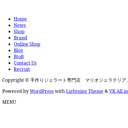
Home
News
Shop
Brand
Online Shop
Blog
BtoB
Contact Us
Recruit
Copyright © 手作りジェラート専門店 マリオジェラテリア All Ri
Powered by
WordPress
with
Lightning Theme
&
VK All i
MENU