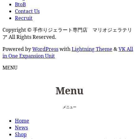
BtoB
Contact Us
Recruit
Copyright © 手作りジェラート専門店 マリオジェラテリ
ア All Rights Reserved.
Powered by
WordPress
with
Lightning Theme
&
VK All
in One Expansion Unit
MENU
Menu
メニュー
Home
News
Shop