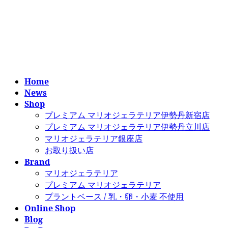
コ
ナ
ン
ビ
テ
ゲ
ン
ー
ツ
シ
へ
ョ
ス
ン
Home
キ
に
News
ッ
移
Shop
プ
動
プレミアム マリオジェラテリア伊勢丹新宿店
プレミアム マリオジェラテリア伊勢丹立川店
マリオジェラテリア銀座店
お取り扱い店
Brand
マリオジェラテリア
プレミアム マリオジェラテリア
プラントベース / 乳・卵・小麦 不使用
Online Shop
Blog