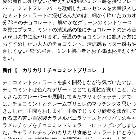
夏の新作に外せないと考えたのは強いミント感を持つフレー
バー。ミントフレーバーを凝縮したエッセンスを大量投入し
たミントジェラートに混ぜ込んだのは、細かく砕いたカカオ
分72％のチョコレート。鮮やかなグリーンのミントソース
を更にプラス。ミントの清涼感の後にチョコレートのほろ苦
さが口の中に広がります。普通のチョコミントに飽きた方に
おすすめしたい大人のチョコミント。清涼感もビター感もや
さしくない“鬼”の強さ。ミント初心者とお子様はお控えくだ
さい。
新作【 カリカリ！チョコミントブリュレ 】
チョコミントジェラートを多く開発しながら気づいたのは、
チョコミントは色んなデザートととても相性が良いこと。た
くさんのフレーバーを展開してきたマリオジェラテリアで
は、チョコミントとクレームブリュレのマッチングを思いつ
きました。手間をおしまず、手鍋でじっくり砂糖を焦がして
作るほろ苦い自家製カラメルバニラソースとパリパリのキャ
ラメルチップをチョコミントジェラートにトッピングしまし
た。キャラメルチップのカリカリ食感とジェラートにとろり