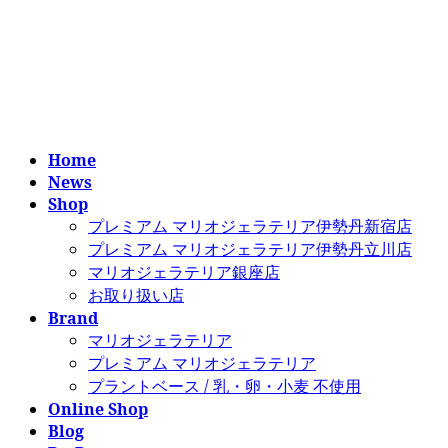
コ
ナ
ン
ビ
テ
ゲ
ン
ー
ツ
シ
へ
ョ
ス
ン
Home
キ
に
News
ッ
移
Shop
プ
動
プレミアム マリオジェラテリア伊勢丹新宿店
プレミアム マリオジェラテリア伊勢丹立川店
マリオジェラテリア銀座店
お取り扱い店
Brand
マリオジェラテリア
プレミアム マリオジェラテリア
プラントベース / 乳・卵・小麦 不使用
Online Shop
Blog