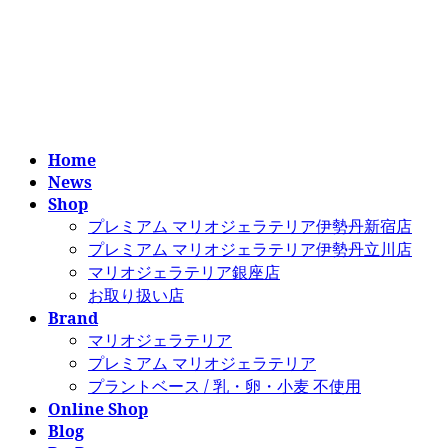
コ
ナ
ン
ビ
テ
ゲ
ン
ー
ツ
シ
へ
ョ
ス
ン
Home
キ
に
News
ッ
移
Shop
プ
動
プレミアム マリオジェラテリア伊勢丹新宿店
プレミアム マリオジェラテリア伊勢丹立川店
マリオジェラテリア銀座店
お取り扱い店
Brand
マリオジェラテリア
プレミアム マリオジェラテリア
プラントベース / 乳・卵・小麦 不使用
Online Shop
Blog