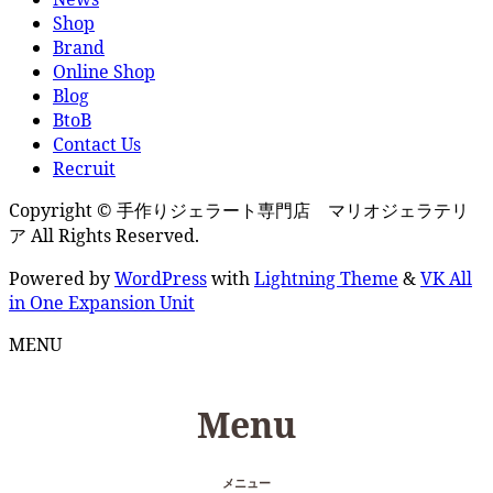
Shop
Brand
Online Shop
Blog
BtoB
Contact Us
Recruit
Copyright © 手作りジェラート専門店 マリオジェラテリ
ア All Rights Reserved.
Powered by
WordPress
with
Lightning Theme
&
VK All
in One Expansion Unit
MENU
Menu
メニュー