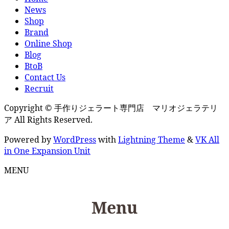
News
Shop
Brand
Online Shop
Blog
BtoB
Contact Us
Recruit
Copyright © 手作りジェラート専門店 マリオジェラテリ
ア All Rights Reserved.
Powered by
WordPress
with
Lightning Theme
&
VK All
in One Expansion Unit
MENU
Menu