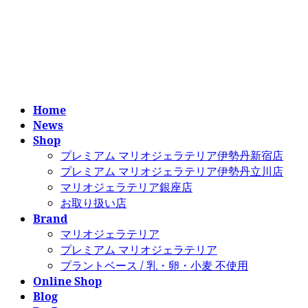
コ
ナ
ン
ビ
テ
ゲ
ン
ー
ツ
シ
へ
ョ
ス
ン
Home
キ
に
News
ッ
移
Shop
プ
動
プレミアム マリオジェラテリア伊勢丹新宿店
プレミアム マリオジェラテリア伊勢丹立川店
マリオジェラテリア銀座店
お取り扱い店
Brand
マリオジェラテリア
プレミアム マリオジェラテリア
プラントベース / 乳・卵・小麦 不使用
Online Shop
Blog